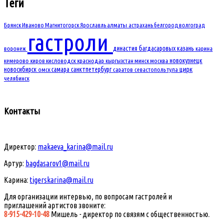
Теги
Брянск
Иваново
Магнитогорск
Ярославль
алматы
астрахань
белгород
волгоград
гастроли
династия багдасаровых
казань
воронеж
карина
новокузнецк
кемерово
киров
кисловодск
краснодар
кыргызстан
минск
москва
новосибирск
самара
санктпетербург
цирк
омск
саратов
севастополь
тула
челябинск
Контакты
Директор:
makaeva_karina@mail.ru
Артур:
bagdasarov1@mail.ru
Карина:
tigerskarina@mail.ru
Для организации интервью, по вопросам гастролей и
приглашений артистов звоните:
8-915-429-10-48
Мишель - директор по связям с общественностью.