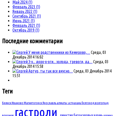
Май 2024 (1)
Февраль 2023 (1)
Январь 2022 (1)
Сентябрь 2021 (1)
Июнь 2021 (1)
Февраль 2021 (1)
Октябрь 2019 (1)
Последние комментарии
У меня родственники из Кемерово,…
Среда, 03
Декабрь 2014 16:02
Э-х... доро-о-оги... холода, тревоги, да…
Среда, 03
Декабрь 2014 15:58
Артур, ты так все вкусно…
Среда, 03 Декабрь 2014
15:51
Теги
Брянск
Иваново
Магнитогорск
Ярославль
алматы
астрахань
белгород
волгоград
гастроли
династия багдасаровых
казань
воронеж
карина