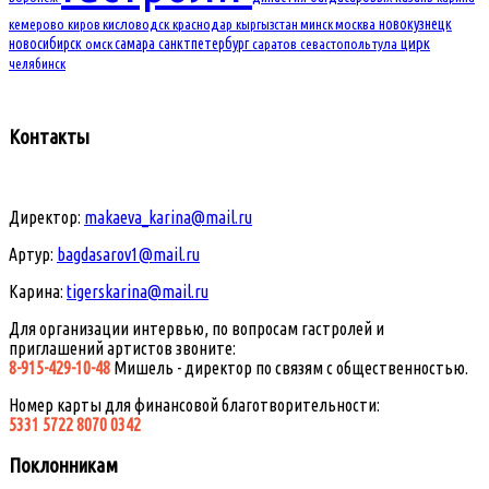
новокузнецк
кемерово
киров
кисловодск
краснодар
кыргызстан
минск
москва
новосибирск
самара
санктпетербург
цирк
омск
саратов
севастополь
тула
челябинск
Контакты
Директор:
makaeva_karina@mail.ru
Артур:
bagdasarov1@mail.ru
Карина:
tigerskarina@mail.ru
Для организации интервью, по вопросам гастролей и
приглашений артистов звоните:
8-915-429-10-48
Мишель - директор по связям с общественностью.
Номер карты для финансовой благотворительности:
5331 5722 8070 0342
Поклонникам