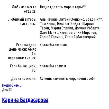
Любимое место
Везде где есть море и горы!!!
отдыха:
Любимый актёры
Аль Пачино, Энтони Хопкинс, Бред Питт,
и актрисы:
Том Хенкс, Николас Кейдж, Шарлиз
Терон, Мэрил Стрипп, Джулия Робертс,
Олег Mеньшиков, Евгений Миронов,
Сергей Гармаш, Сергей Маковецкий
Если на один
стала бы океаном
день можно было
бы
перевоплотиться:
Если бы не цирк,
стала бы врачом
то:
Дивиз по жизни:
Хочешь изменить мир, начни с себя!
Подробнее ...
Дек
03
Карина Багдасарова