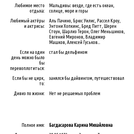
Любимое место
Мальдивы: везде, где есть океан,
отдыха:
солнце, море и горы
Любимый актёры
Аль Пачино, Брюс Уилис, Рассел Кроу,
и актрисы:
Энтони Хопкинс, Бред Питт, Шерен
Стоун, Шарлиз Терон, Олег Mеньшиков,
Евгений Миронов, Владимир
Машков, Алексей Гуськов...
Если на один
стал бы дельфином
день можно было
бы
перевоплотиться:
Если бы не цирк,
занялся бы дайвингом, путешествовал
то:
Дивиз по жизни:
Нет не решаемых проблем
Полное имя:
Багдасарова Карина Михайловна