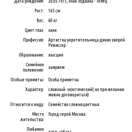
Дата рождения:
20.05.1973, знак Зодиака - Телец
Рост:
165 см
Вес:
60 кг
Цвет глаз:
хаки
Профессия:
Артистка-укротительница диких зверей.
Режиссер.
Образование:
высшее
Семейное
замужем
положение:
Особые приметы:
Особа приметна
Характер:
сложный- экзотический( но при желании
можно договориться)
Относится к виду:
Семейство сложноцветных
Место
Город-герой Москва
жительства:
Любимое
тигр, собака