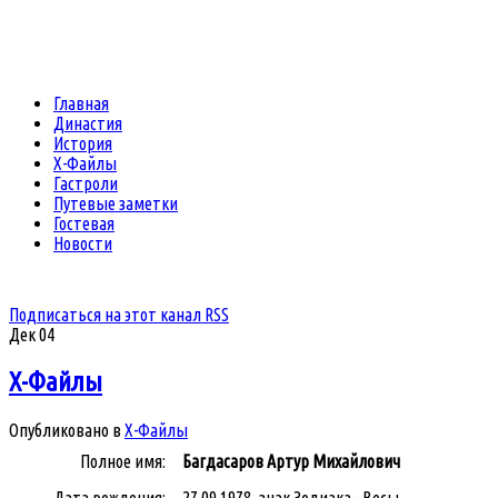
Главная
Династия
История
Х-Файлы
Гастроли
Путевые заметки
Гостевая
Новости
Подписаться на этот канал RSS
Дек
04
Х-Файлы
Опубликовано в
Х-Файлы
Полное имя:
Багдасаров Артур Михайлович
Дата рождения:
27.09.1978, знак Зодиака - Весы