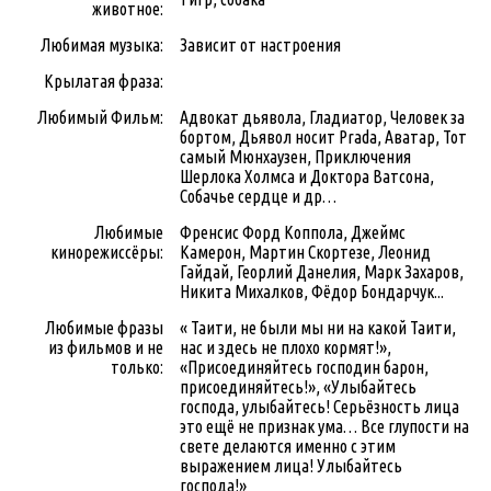
животное:
Любимая музыка:
Зависит от настроения
Крылатая фраза:
Любимый Фильм:
Адвокат дьявола, Гладиатор, Человек за
бортом, Дьявол носит Prada, Аватар, Тот
самый Мюнхаузен, Приключения
Шерлока Холмса и Доктора Ватсона,
Собачье сердце и др…
Любимые
Френсис Форд Коппола, Джеймс
кинорежиссёры:
Камерон, Мартин Скортезе, Леонид
Гайдай, Георлий Данелия, Марк Захаров,
Никита Михалков, Фёдор Бондарчук...
Любимые фразы
« Таити, не были мы ни на какой Таити,
из фильмов и не
нас и здесь не плохо кормят!»,
только:
«Присоединяйтесь господин барон,
присоединяйтесь!», «Улыбайтесь
господа, улыбайтесь! Серьёзность лица
это ещё не признак ума… Все глупости на
свете делаются именно с этим
выражением лица! Улыбайтесь
господа!»