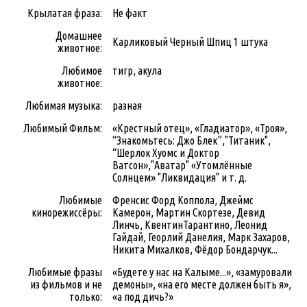
Крылатая фраза:
Не факт
Домашнее
Карликовый Черный Шпиц 1 штука
животное:
Любимое
тигр, акула
животное:
Любимая музыка:
разная
Любимый Фильм:
«Крестный отец», «Гладиатор», «Троя»,
“Знакомьтесь: Джо Блек”,"Титаник",
“Шерлок Хуомс и Доктор
Ватсон»,"Аватар" «Утомлённые
Солнцем» "Ликвидация" и т. д.
Любимые
Френсис Форд Коппола, Джеймс
кинорежиссёры:
Камерон, Мартин Скортезе, Девид
Линчь, КвентинТарантино, Леонид
Гайдай, Георлий Данелия, Марк Захаров,
Никита Михалков, Фёдор Бондарчук...
Любимые фразы
«Будете у нас на Калыме...», «замуровали
из фильмов и не
демоны», «на его месте должен быть я»,
только:
«а под дичь?»