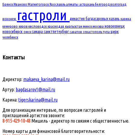
Брянск
Иваново
Магнитогорск
Ярославль
алматы
астрахань
белгород
волгоград
гастроли
династия багдасаровых
казань
воронеж
карина
новокузнецк
кемерово
киров
кисловодск
краснодар
кыргызстан
минск
москва
новосибирск
самара
санктпетербург
цирк
омск
саратов
севастополь
тула
челябинск
Контакты
Директор:
makaeva_karina@mail.ru
Артур:
bagdasarov1@mail.ru
Карина:
tigerskarina@mail.ru
Для организации интервью, по вопросам гастролей и
приглашений артистов звоните:
8-915-429-10-48
Мишель - директор по связям с общественностью.
Номер карты для финансовой благотворительности: