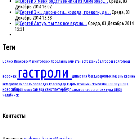
У меня родственники из Кемерово,…
Среда, 03
Декабрь 2014 16:02
Э-х... доро-о-оги... холода, тревоги, да…
Среда, 03
Декабрь 2014 15:58
Артур, ты так все вкусно…
Среда, 03 Декабрь 2014
15:51
Теги
Брянск
Иваново
Магнитогорск
Ярославль
алматы
астрахань
белгород
волгоград
гастроли
династия багдасаровых
казань
воронеж
карина
новокузнецк
кемерово
киров
кисловодск
краснодар
кыргызстан
минск
москва
новосибирск
самара
санктпетербург
цирк
омск
саратов
севастополь
тула
челябинск
Контакты
Директор:
makaeva_karina@mail.ru