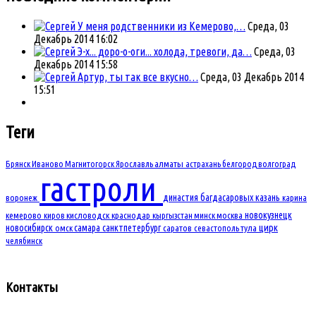
У меня родственники из Кемерово,…
Среда, 03
Декабрь 2014 16:02
Э-х... доро-о-оги... холода, тревоги, да…
Среда, 03
Декабрь 2014 15:58
Артур, ты так все вкусно…
Среда, 03 Декабрь 2014
15:51
Теги
Брянск
Иваново
Магнитогорск
Ярославль
алматы
астрахань
белгород
волгоград
гастроли
династия багдасаровых
казань
воронеж
карина
новокузнецк
кемерово
киров
кисловодск
краснодар
кыргызстан
минск
москва
новосибирск
самара
санктпетербург
цирк
омск
саратов
севастополь
тула
челябинск
Контакты