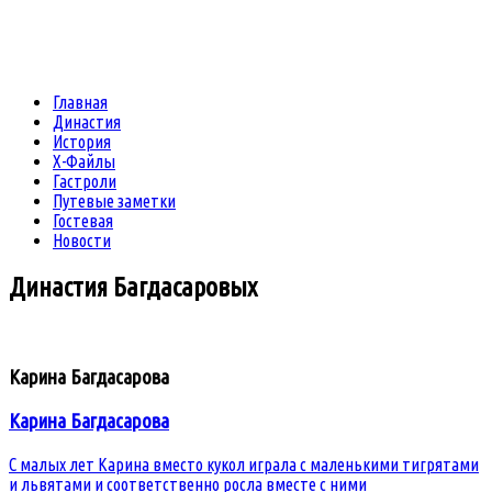
Главная
Династия
История
Х-Файлы
Гастроли
Путевые заметки
Гостевая
Новости
Династия
Багдасаровых
Карина Багдасарова
Карина Багдасарова
С малых лет Карина вместо кукол играла с маленькими тигрятами
и львятами и соответственно росла вместе с ними