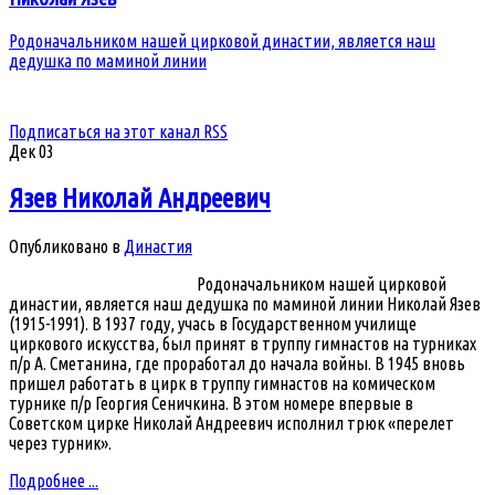
Родоначальником нашей цирковой династии, является наш
дедушка по маминой линии
Подписаться на этот канал RSS
Дек
03
Язев Николай Андреевич
Опубликовано в
Династия
Родоначальником нашей цирковой
династии, является наш дедушка по маминой линии Николай Язев
(1915-1991). В 1937 году, учась в Государственном училище
циркового искусства, был принят в труппу гимнастов на турниках
п/р А. Сметанина, где проработал до начала войны. В 1945 вновь
пришел работать в цирк в труппу гимнастов на комическом
турнике п/р Георгия Сеничкина. В этом номере впервые в
Советском цирке Николай Андреевич исполнил трюк «перелет
через турник».
Подробнее ...