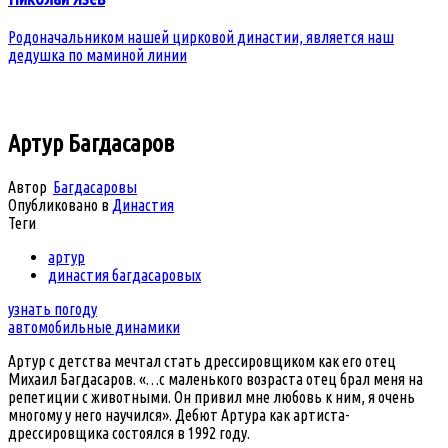
Родоначальником нашей цирковой династии, является наш
дедушка по маминой линии
Артур Багдасаров
Автор
Багдасаровы
Опубликовано в
Династия
Теги
артур
династия багдасаровых
узнать погоду
автомобильные динамики
Артур с детства мечтал стать дрессировщиком как его отец
Михаил Багдасаров. «…с маленького возраста отец брал меня на
репетиции с животными. Он привил мне любовь к ним, я очень
многому у него научился». Дебют Артура как артиста-
дрессировщика состоялся в 1992 году.