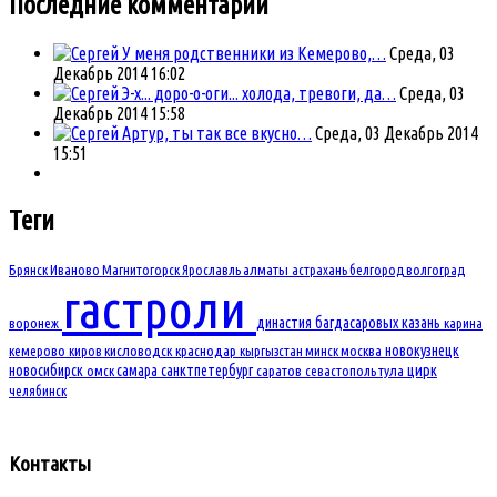
Последние комментарии
У меня родственники из Кемерово,…
Среда, 03
Декабрь 2014 16:02
Э-х... доро-о-оги... холода, тревоги, да…
Среда, 03
Декабрь 2014 15:58
Артур, ты так все вкусно…
Среда, 03 Декабрь 2014
15:51
Теги
Брянск
Иваново
Магнитогорск
Ярославль
алматы
астрахань
белгород
волгоград
гастроли
династия багдасаровых
казань
воронеж
карина
новокузнецк
кемерово
киров
кисловодск
краснодар
кыргызстан
минск
москва
новосибирск
самара
санктпетербург
цирк
омск
саратов
севастополь
тула
челябинск
Контакты