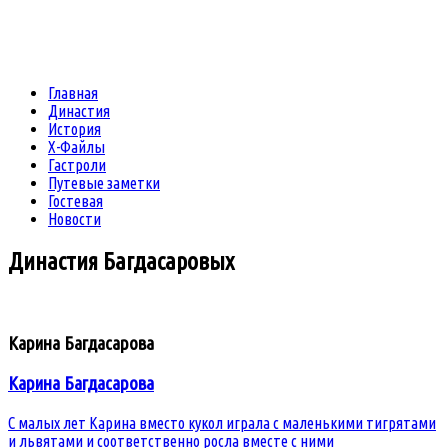
Главная
Династия
История
Х-Файлы
Гастроли
Путевые заметки
Гостевая
Новости
Династия
Багдасаровых
Карина Багдасарова
Карина Багдасарова
С малых лет Карина вместо кукол играла с маленькими тигрятами
и львятами и соответственно росла вместе с ними