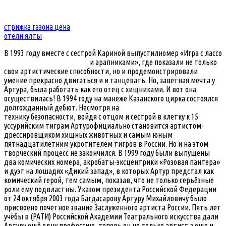
стрижка газона цена
отели ялты
В 1993 году вместе с сестрой Кариной выпустилномер
«Игра с лассо
и арапниками», где показали не только
свои артистические способности, но и продемонстрировали
умение прекрасно двигаться и и танцевать. Но, заветная мечта у
Артура, была работать как его отец с хищниками. И вот она
осуществилась! В 1994 году на манеже Казанского цирка состоялся
долгожданный дебют.
Несмотря на
технику безопасности, войдя с отцом и сестрой в клетку к 15
уссурийским тиграм Артурофициально становится артистом-
дрессировщиком хищных животных и самым юным
пятнадцатилетним укротителем тигров в России. Но и на этом
творческий процесс не закончился. В 1999 году были выпущены
два комических номера, акробаты-эксцентрики «Розовая пантера»
и дуэт на лошадях «Дикий запад», в которых Артур предстал как
комический герой, тем самым, показав, что не только серьёзные
роли ему подвластны. Указом президента Российской Федерации
от 24 октября 2003 года Багдасарову Артуру Михайловичу было
присвоено почетное звание Заслуженного артиста России. Пять лет
учёбы в (РАТИ) Российской Академии Театрального искусства дали
Артуру ещё одну профессию, теперь он не только артист а еще и