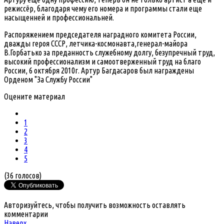
режиссёр, благодаря чему его номера и программы стали еще
насыщенней и профессиональней.
Распоряжением председателя наградного комитета России,
дважды героя СССР, летчика-космонавта,генерал-майора
В.Горбатько за преданность служебному долгу, безупречный труд,
высокий профессионализм и самоотверженный труд на благо
России, 6 октября 2010г. Артур Багдасаров был награждены
Орденом "За Службу России"
Оцените материал
1
2
3
4
5
(36 голосов)
Авторизуйтесь, чтобы получить возможность оставлять
комментарии
Наверх