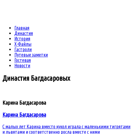
Главная
Династия
История
Х-Файлы
Гастроли
Путевые заметки
Гостевая
Новости
Династия
Багдасаровых
Карина Багдасарова
Карина Багдасарова
С малых лет Карина вместо кукол играла с маленькими тигрятами
и львятами и соответственно росла вместе с ними