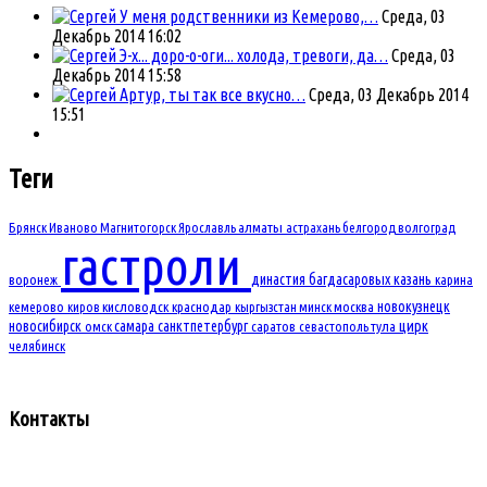
У меня родственники из Кемерово,…
Среда, 03
Декабрь 2014 16:02
Э-х... доро-о-оги... холода, тревоги, да…
Среда, 03
Декабрь 2014 15:58
Артур, ты так все вкусно…
Среда, 03 Декабрь 2014
15:51
Теги
Брянск
Иваново
Магнитогорск
Ярославль
алматы
астрахань
белгород
волгоград
гастроли
династия багдасаровых
казань
воронеж
карина
новокузнецк
кемерово
киров
кисловодск
краснодар
кыргызстан
минск
москва
новосибирск
самара
санктпетербург
цирк
омск
саратов
севастополь
тула
челябинск
Контакты