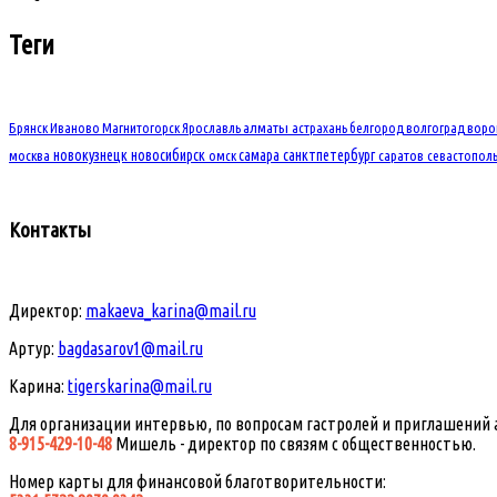
Теги
Брянск
Иваново
Магнитогорск
Ярославль
алматы
астрахань
белгород
волгоград
вор
новокузнецк
новосибирск
самара
санктпетербург
москва
омск
саратов
севастопол
Контакты
Директор:
makaeva_karina@mail.ru
Артур:
bagdasarov1@mail.ru
Карина:
tigerskarina@mail.ru
Для организации интервью, по вопросам гастролей и приглашений 
8-915-429-10-48
Мишель - директор по связям с общественностью.
Номер карты для финансовой благотворительности: