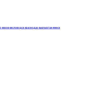
во
киров
кисловодск
краснодар
кыргызстан
минск