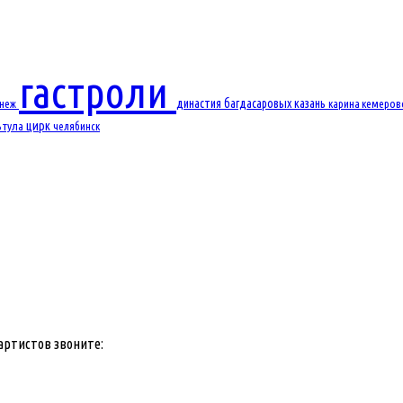
гастроли
династия багдасаровых
казань
онеж
карина
кемеро
цирк
ь
тула
челябинск
артистов звоните: