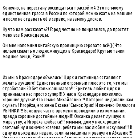
Конечно, не перестану восхищаться трассой м4. Это по-моему
единственная трасса в России по которой можно ехать на машине
и после не отдавать её в сервис, на замену дисков.
Ну что вам рассказать?! Город честно не понравился, да простят
меня все Краснодарцы.
Он мне напомнил китайскую провинцию серовато всё((( Что
нельзя сказать о людях живущих в Краснодаре! Крутые тачки
модные вещи, Раки!!!
Их мы в Краснодаре объелись! Цирк и гостиница оставляют
желать лучшего! Единственный огромный плюс это то, что мы
отработали 20 бетковых аншлагов!!! Зритель любит цирк и
принимали нас просто супер!!! У нас в Краснодаре появились
хорошие друзья! Это семья Михайловых!!! Которые не давали нам
скучать! Игорёха, его жена Оксана! Сынок Эрик! И конечно Филологи
РЫЧИКИ!!! Большую часть времени проводили в их компании,
правда хорошие достойные люди!!! Оксанка делает лучшую в
мире утку, а Игорёха колбаски!!! ммммм, дом у них хороший
светлый ну и конечно хозяева, ребята мы вас любим и скучаем!!! В
одну из выходных недель сели на машины и рванули в Абхазию!!!