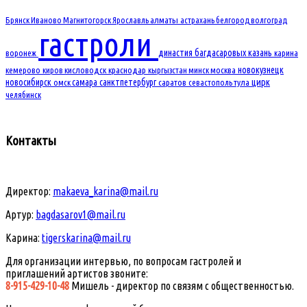
Брянск
Иваново
Магнитогорск
Ярославль
алматы
астрахань
белгород
волгоград
гастроли
династия багдасаровых
казань
воронеж
карина
новокузнецк
кемерово
киров
кисловодск
краснодар
кыргызстан
минск
москва
новосибирск
самара
санктпетербург
цирк
омск
саратов
севастополь
тула
челябинск
Контакты
Директор:
makaeva_karina@mail.ru
Артур:
bagdasarov1@mail.ru
Карина:
tigerskarina@mail.ru
Для организации интервью, по вопросам гастролей и
приглашений артистов звоните:
8-915-429-10-48
Мишель - директор по связям с общественностью.