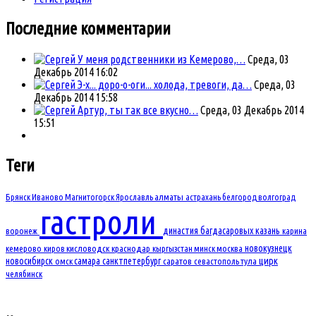
Последние комментарии
У меня родственники из Кемерово,…
Среда, 03
Декабрь 2014 16:02
Э-х... доро-о-оги... холода, тревоги, да…
Среда, 03
Декабрь 2014 15:58
Артур, ты так все вкусно…
Среда, 03 Декабрь 2014
15:51
Теги
Брянск
Иваново
Магнитогорск
Ярославль
алматы
астрахань
белгород
волгоград
гастроли
династия багдасаровых
казань
воронеж
карина
новокузнецк
кемерово
киров
кисловодск
краснодар
кыргызстан
минск
москва
новосибирск
самара
санктпетербург
цирк
омск
саратов
севастополь
тула
челябинск