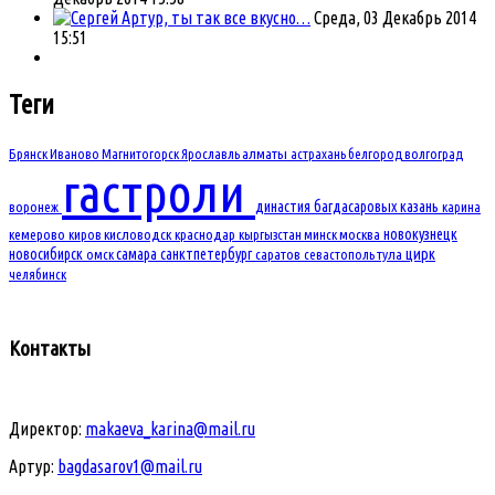
Артур, ты так все вкусно…
Среда, 03 Декабрь 2014
15:51
Теги
Брянск
Иваново
Магнитогорск
Ярославль
алматы
астрахань
белгород
волгоград
гастроли
династия багдасаровых
казань
воронеж
карина
новокузнецк
кемерово
киров
кисловодск
краснодар
кыргызстан
минск
москва
новосибирск
самара
санктпетербург
цирк
омск
саратов
севастополь
тула
челябинск
Контакты
Директор:
makaeva_karina@mail.ru
Артур:
bagdasarov1@mail.ru