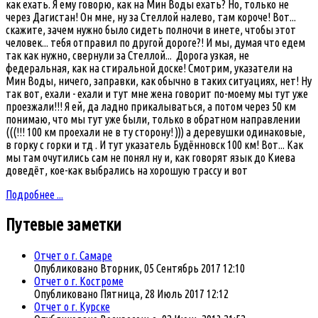
как ехать. Я ему говорю, как на Мин Воды ехать? Но, только не
через Дагистан! Он мне, ну за Стеллой налево, там короче! Вот...
скажите, зачем нужно было сидеть полночи в инете, чтобы этот
человек... тебя отправил по другой дороге?! И мы, думая что едем
так как нужно, свернули за Стеллой... Дорога узкая, не
федеральная, как на стиральной доске! Смотрим, указатели на
Мин Воды, ничего, заправки, как обычно в таких ситуациях, нет! Ну
так вот, ехали - ехали и тут мне жена говорит по-моему мы тут уже
проезжали!!! Я ей, да ладно прикалываться, а потом через 50 км
понимаю, что мы тут уже были, только в обратном направлении
(((!!! 100 км проехали не в ту сторону! ))) а деревушки одинаковые,
в горку с горки и тд . И тут указатель Будённовск 100 км! Вот... Как
мы там очутились сам не понял ну и, как говорят язык до Киева
доведёт, кое-как выбрались на хорошую трассу и вот
Подробнее ...
Путевые
заметки
Отчет о г. Самаре
Опубликовано Вторник, 05 Сентябрь 2017 12:10
Отчет о г. Костроме
Опубликовано Пятница, 28 Июль 2017 12:12
Отчет о г. Курске