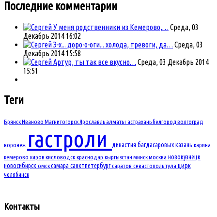
Последние комментарии
У меня родственники из Кемерово,…
Среда, 03
Декабрь 2014 16:02
Э-х... доро-о-оги... холода, тревоги, да…
Среда, 03
Декабрь 2014 15:58
Артур, ты так все вкусно…
Среда, 03 Декабрь 2014
15:51
Теги
Брянск
Иваново
Магнитогорск
Ярославль
алматы
астрахань
белгород
волгоград
гастроли
династия багдасаровых
казань
воронеж
карина
новокузнецк
кемерово
киров
кисловодск
краснодар
кыргызстан
минск
москва
новосибирск
самара
санктпетербург
цирк
омск
саратов
севастополь
тула
челябинск
Контакты