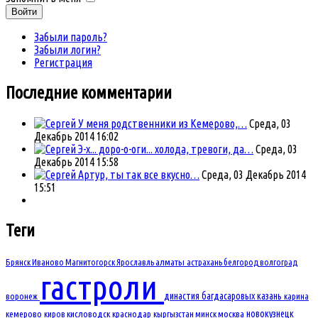
Войти
Забыли пароль?
Забыли логин?
Регистрация
Последние комментарии
У меня родственники из Кемерово,…
Среда, 03
Декабрь 2014 16:02
Э-х... доро-о-оги... холода, тревоги, да…
Среда, 03
Декабрь 2014 15:58
Артур, ты так все вкусно…
Среда, 03 Декабрь 2014
15:51
Теги
Брянск
Иваново
Магнитогорск
Ярославль
алматы
астрахань
белгород
волгоград
гастроли
династия багдасаровых
казань
воронеж
карина
новокузнецк
кемерово
киров
кисловодск
краснодар
кыргызстан
минск
москва