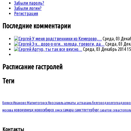
Забыли пароль?
Забыли логин?
Регистрация
Последние комментарии
У меня родственники из Кемерово,…
Среда, 03 Декаб
Э-х... доро-о-оги... холода, тревоги, да…
Среда, 03 Дек
Артур, ты так все вкусно…
Среда, 03 Декабрь 2014 15
Расписание
гастролей
Теги
Брянск
Иваново
Магнитогорск
Ярославль
алматы
астрахань
белгород
волгоград
вор
новокузнецк
новосибирск
самара
санктпетербург
москва
омск
саратов
севастопол
Контакты