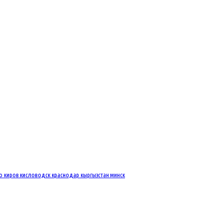
во
киров
кисловодск
краснодар
кыргызстан
минск