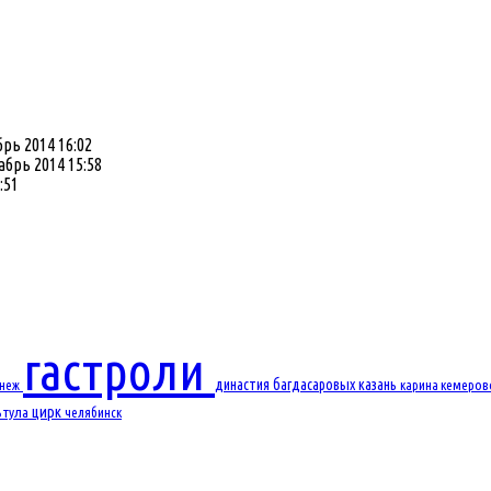
рь 2014 16:02
абрь 2014 15:58
:51
гастроли
династия багдасаровых
казань
онеж
карина
кемеро
цирк
ь
тула
челябинск