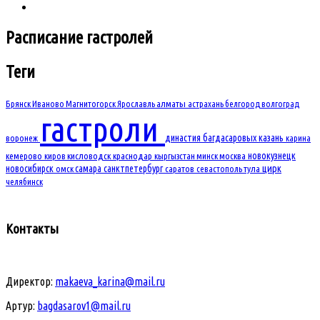
Расписание
гастролей
Теги
Брянск
Иваново
Магнитогорск
Ярославль
алматы
астрахань
белгород
волгоград
гастроли
династия багдасаровых
казань
воронеж
карина
новокузнецк
кемерово
киров
кисловодск
краснодар
кыргызстан
минск
москва
новосибирск
самара
санктпетербург
цирк
омск
саратов
севастополь
тула
челябинск
Контакты
Директор:
makaeva_karina@mail.ru
Артур:
bagdasarov1@mail.ru