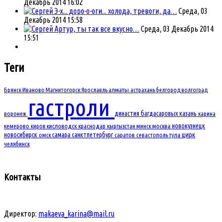
Декабрь 2014 16:02
Э-х... доро-о-оги... холода, тревоги, да…
Среда, 03
Декабрь 2014 15:58
Артур, ты так все вкусно…
Среда, 03 Декабрь 2014
15:51
Теги
Брянск
Иваново
Магнитогорск
Ярославль
алматы
астрахань
белгород
волгоград
гастроли
династия багдасаровых
казань
воронеж
карина
новокузнецк
кемерово
киров
кисловодск
краснодар
кыргызстан
минск
москва
новосибирск
самара
санктпетербург
цирк
омск
саратов
севастополь
тула
челябинск
Контакты
Директор:
makaeva_karina@mail.ru