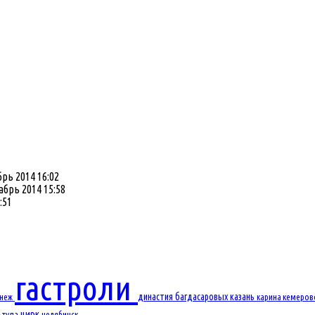
рь 2014 16:02
абрь 2014 15:58
:51
гастроли
династия багдасаровых
казань
онеж
карина
кемеро
цирк
ь
тула
челябинск