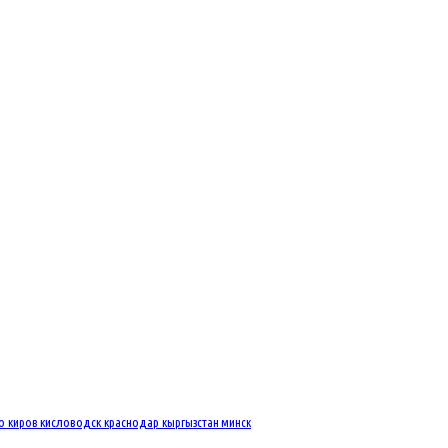
во
киров
кисловодск
краснодар
кыргызстан
минск