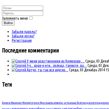
Запомнить меня
Войти
Забыли пароль?
Забыли логин?
Регистрация
Последние комментарии
У меня родственники из Кемерово,…
Среда, 03 Декаб
Э-х... доро-о-оги... холода, тревоги, да…
Среда, 03 Дек
Артур, ты так все вкусно…
Среда, 03 Декабрь 2014 15
Теги
Брянск
Иваново
Магнитогорск
Ярославль
алматы
астрахань
белгород
волгоград
вор
новокузнецк
новосибирск
самара
санктпетербург
москва
омск
саратов
севастопол